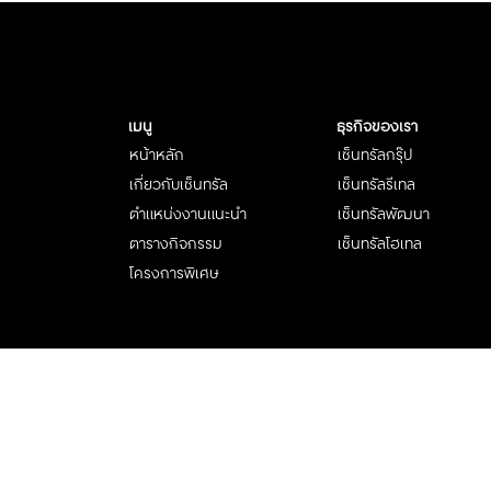
เมนู
ธุรกิจของเรา
หน้าหลัก
เซ็นทรัลกรุ๊ป
เกี่ยวกับเซ็นทรัล
เซ็นทรัลรีเทล
ตำแหน่งงานแนะนำ
เซ็นทรัลพัฒนา
ตารางกิจกรรม
เซ็นทรัลโฮเทล
โครงการพิเศษ