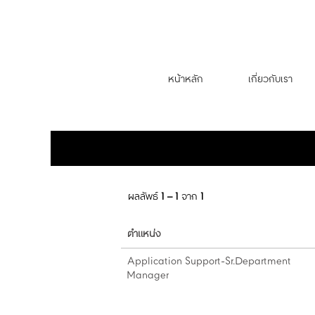
(หน้า
หน้าแรก
|
ที่ Central Group
ปัจจุบัน)
ผลการค้นหาสำหรับ
"".
หน้าหลัก
เกี่ยวกับเรา
ค้นหาตามคำสำคัญ
แสดงตัวเลือกเพิ่มเติม
ผลลัพธ์
1 – 1
จาก
1
ตำแหน่ง
Application Support-Sr.Department
Manager