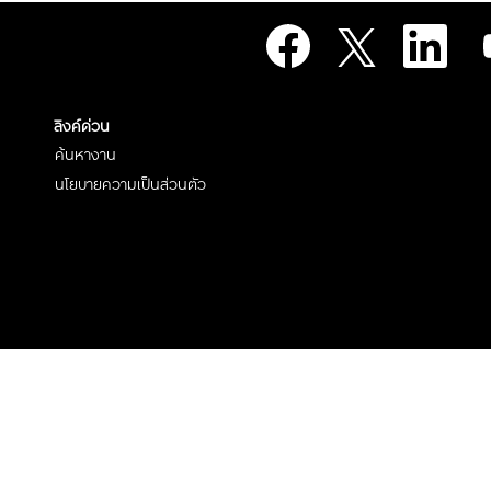
เ
เ
เ
เ
ปิ
ปิ
ปิ
ปิ
ด
ด
ด
ด
ใ
ใ
ใ
ใ
น
น
น
น
แ
แ
แ
แ
ท็
ท็
ท็
ลิงค์ด่วน
ท็
บ
บ
บ
บ
ใ
ใ
ใ
ค้นหางาน
ใ
ห
ห
ห
ห
ม่
ม่
ม่
นโยบายความเป็นส่วนตัว
ม่