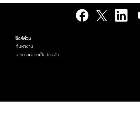
เ
เ
เ
เ
ปิ
ปิ
ปิ
ปิ
ด
ด
ด
ด
ใ
ใ
ใ
ใ
น
น
น
น
แ
แ
แ
แ
ท็
ท็
ท็
ลิงค์ด่วน
ท็
บ
บ
บ
บ
ใ
ใ
ใ
ค้นหางาน
ใ
ห
ห
ห
ห
ม่
ม่
ม่
นโยบายความเป็นส่วนตัว
ม่