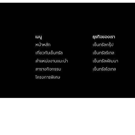
เมนู
ธุรกิจของเรา
หน้าหลัก
เซ็นทรัลกรุ๊ป
เกี่ยวกับเซ็นทรัล
เซ็นทรัลรีเทล
ตำแหน่งงานแนะนำ
เซ็นทรัลพัฒนา
ตารางกิจกรรม
เซ็นทรัลโฮเทล
โครงการพิเศษ