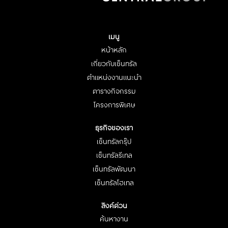
ท็
ท็
ท็
ท็
ท็
บ
บ
บ
บ
บ
ใ
ใ
ใ
ใ
ใ
ห
ห
ห
ห
ห
ม่
ม่
ม่
ม่
ม่
เมนู
หน้าหลัก
เกี่ยวกับเซ็นทรัล
ตำแหน่งงานแนะนำ
ตารางกิจกรรม
โครงการพิเศษ
ธุรกิจของเรา
เซ็นทรัลกรุ๊ป
เซ็นทรัลรีเทล
เซ็นทรัลพัฒนา
เซ็นทรัลโฮเทล
ลิงค์ด่วน
ค้นหางาน