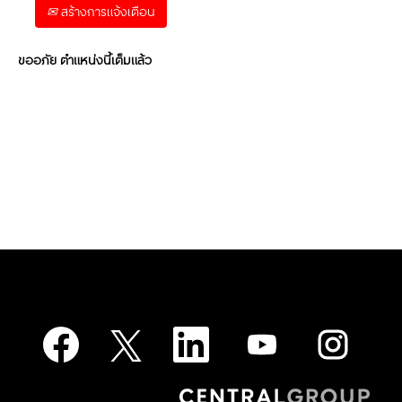
สร้างการแจ้งเตือน
ขออภัย ตำแหน่งนี้เต็มแล้ว
เ
เ
เ
เ
เ
ปิ
ปิ
ปิ
ปิ
ปิ
ด
ด
ด
ด
ด
ใ
ใ
ใ
ใ
ใ
น
น
น
น
น
แ
แ
แ
แ
แ