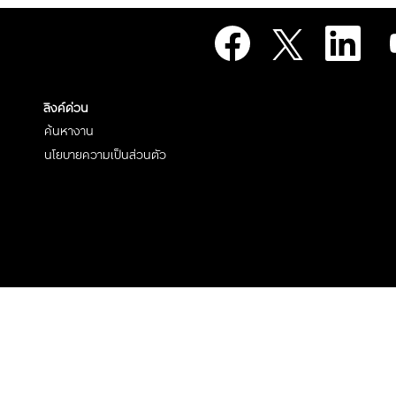
เ
เ
เ
เ
ปิ
ปิ
ปิ
ปิ
ด
ด
ด
ด
ใ
ใ
ใ
ใ
น
น
น
น
แ
แ
แ
แ
ท็
ท็
ท็
ลิงค์ด่วน
ท็
บ
บ
บ
บ
ใ
ใ
ใ
ค้นหางาน
ใ
ห
ห
ห
ห
ม่
ม่
ม่
นโยบายความเป็นส่วนตัว
ม่