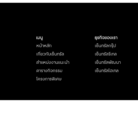
เมนู
ธุรกิจของเรา
หน้าหลัก
เซ็นทรัลกรุ๊ป
เกี่ยวกับเซ็นทรัล
เซ็นทรัลรีเทล
ตำแหน่งงานแนะนำ
เซ็นทรัลพัฒนา
ตารางกิจกรรม
เซ็นทรัลโฮเทล
โครงการพิเศษ